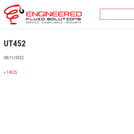
Skip
to
content
UT452
08/11/2022
« 14525