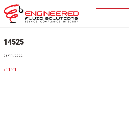
Skip
to
content
14525
08/11/2022
« 11901