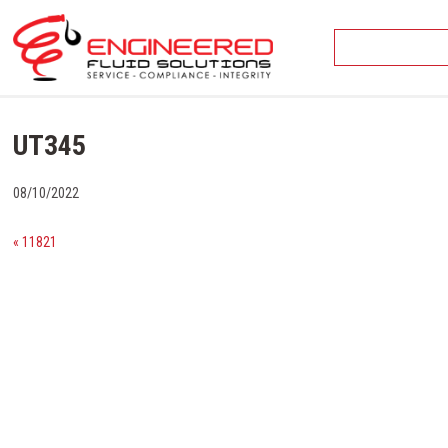
Skip
to
content
UT345
08/10/2022
« 11821