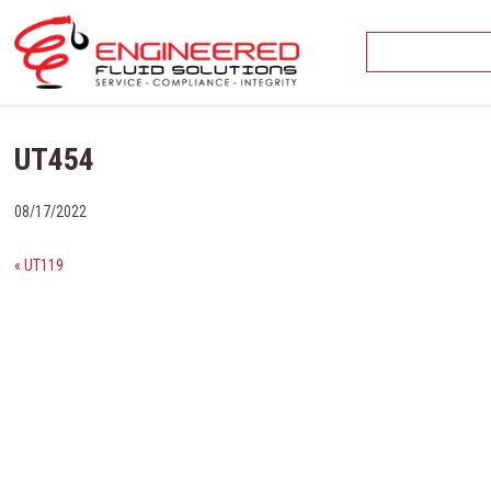
Skip
to
content
UT454
08/17/2022
« UT119