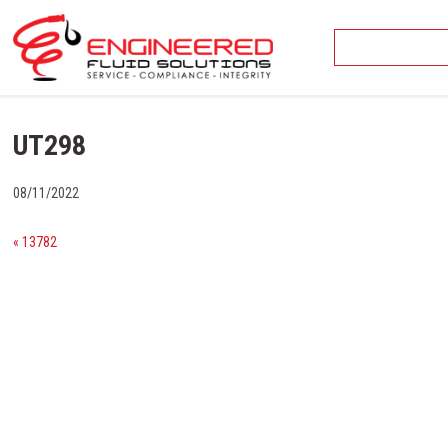
Skip
to
content
UT298
08/11/2022
« 13782