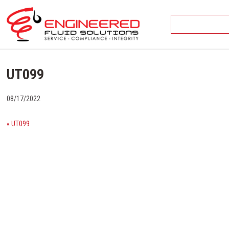
Skip
to
content
UT099
08/17/2022
« UT099