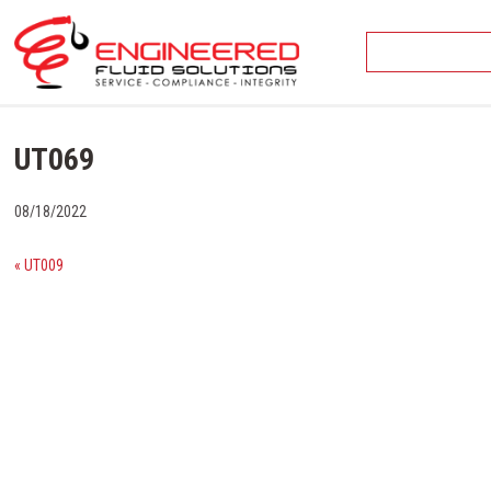
Skip
to
content
UT069
08/18/2022
« UT009