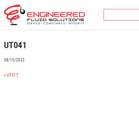
Skip
to
content
UT041
08/10/2022
« UT517