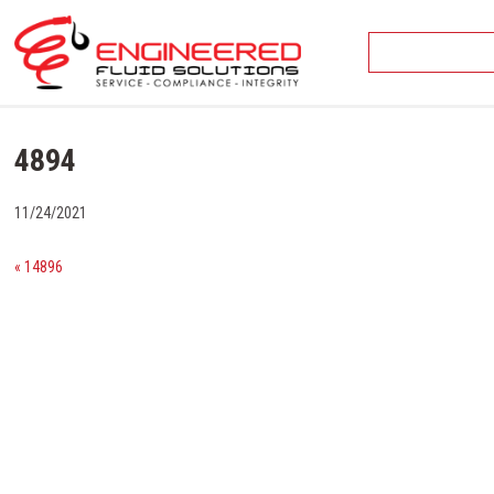
Skip
to
content
4894
11/24/2021
« 14896