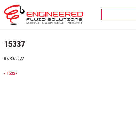
Skip
to
content
15337
07/30/2022
« 15337