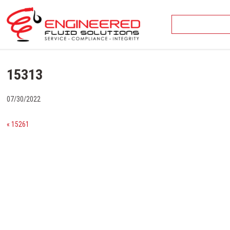
Skip
to
content
15313
07/30/2022
« 15261