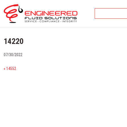
Skip
to
content
14220
07/30/2022
« 14552