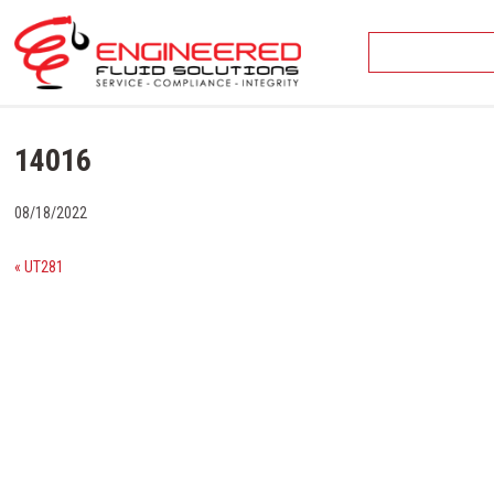
Skip
to
content
14016
08/18/2022
« UT281