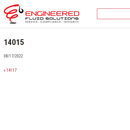
Skip
to
content
14015
08/17/2022
« 14117