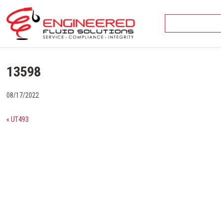
Skip
to
content
13598
08/17/2022
« UT493