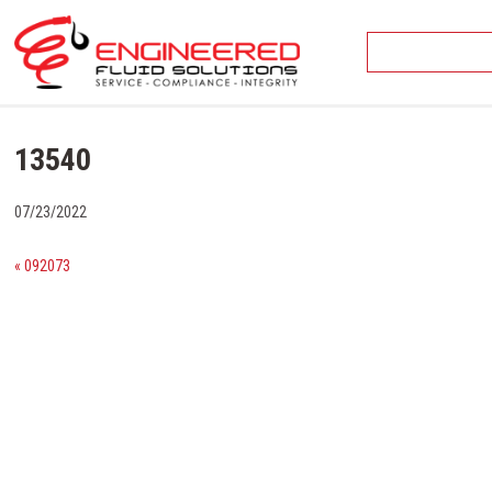
Skip
to
content
13540
07/23/2022
« 092073