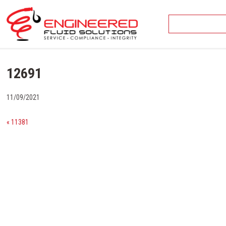
Skip
to
content
12691
11/09/2021
« 11381