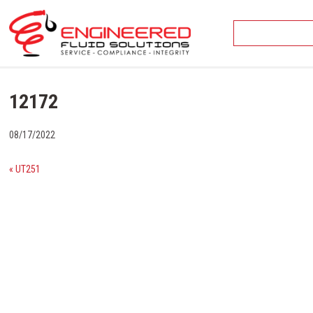
Skip
to
content
12172
08/17/2022
« UT251