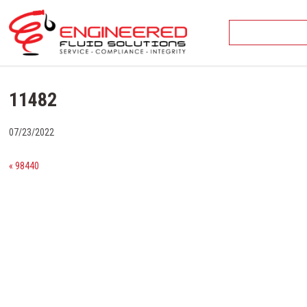
Skip
to
content
11482
07/23/2022
« 98440