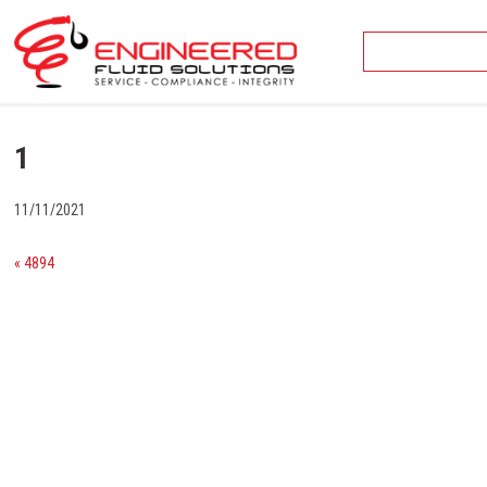
Skip
to
content
1
11/11/2021
« 4894